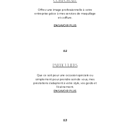
CORPORATE
Offrez une image professionnelle à votre
entreprise grâce à mes services de maquillage
et coiffure.
EN SAVOIR PLUS
02
PARTICULIERS
Que ce soit pour une occasion spéciale ou
simplement pour prendre soin de vous, mes
prestations s’adaptent à votre style, vos goûts et
l’événement.
EN SAVOIR PLUS
03