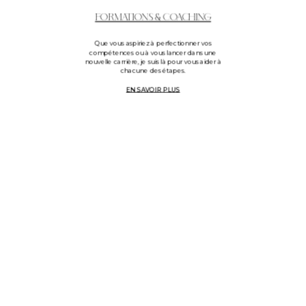
FORMATIONS & COACHING
Que vous aspiriez à perfectionner vos
compétences ou à vous lancer dans une
nouvelle carrière, je suis là pour vous aider à
chacune des étapes.
EN SAVOIR PLUS