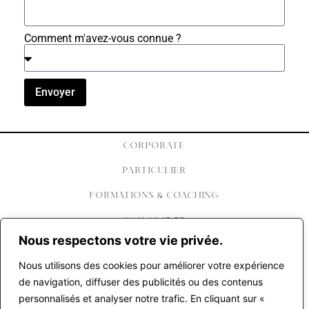
Comment m'avez-vous connue ?
Envoyer
CORPORATE
PARTICULIER
FORMATIONS & COACHING
06 11 48 17 77
Nous respectons votre vie privée.
CONTACT@LAUREBARUCH.COM
Nous utilisons des cookies pour améliorer votre expérience
CONTACT
de navigation, diffuser des publicités ou des contenus
personnalisés et analyser notre trafic. En cliquant sur «
INSTAGRAM