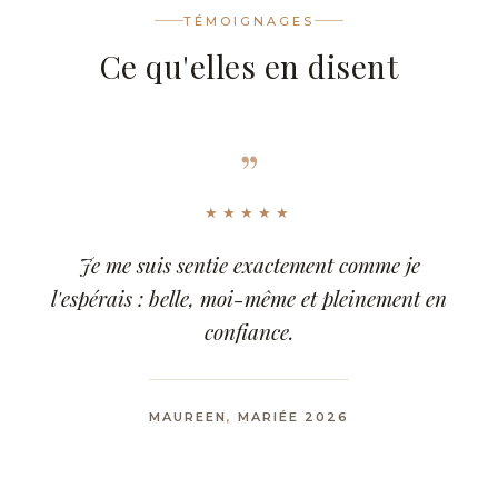
TÉMOIGNAGES
Ce qu'elles en disent
”
”
★★★★★
★★★★★
Un rendu naturel, élégant et parfaitement
Je me suis sentie exactement comme je
réalisé : malgré une canicule exceptionnelle,
l'espérais : belle, moi-même et pleinement en
tout est resté impeccable jusqu'au bout de la
confiance.
nuit !
MAUREEN
,
MARIÉE 2026
,
,
,
,
SARAH
,
MARIÉE 2026