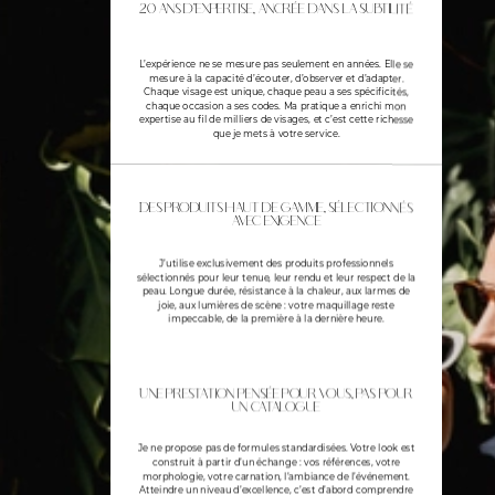
20 ans d'expertise, ancrée dans la subtilité
L’expérience ne se mesure pas seulement en années. Elle se
mesure à la capacité d’écouter, d’observer et d’adapter.
Chaque visage est unique, chaque peau a ses spécificités,
chaque occasion a ses codes. Ma pratique a enrichi mon
expertise au fil de milliers de visages, et c’est cette richesse
que je mets à votre service.
Des produits haut de gamme, sélectionnés
avec exigence
J’utilise exclusivement des produits professionnels
sélectionnés pour leur tenue, leur rendu et leur respect de la
peau. Longue durée, résistance à la chaleur, aux larmes de
joie, aux lumières de scène : votre maquillage reste
impeccable, de la première à la dernière heure.
Une prestation pensée pour vous, pas pour
un catalogue
Je ne propose pas de formules standardisées. Votre look est
construit à partir d’un échange : vos références, votre
morphologie, votre carnation, l’ambiance de l’événement.
Atteindre un niveau d’excellence, c’est d’abord comprendre